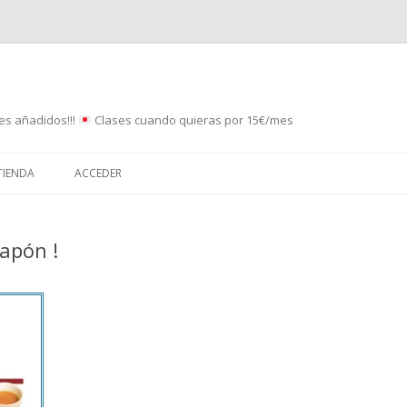
es añadidos!!!
Clases cuando quieras por 15€/mes
Saltar
al
TIENDA
ACCEDER
contenido
Japón !