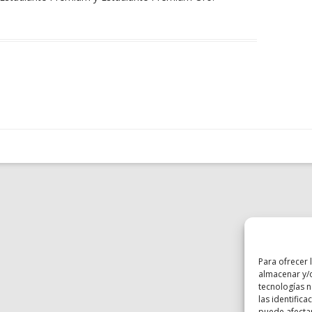
Para ofrecer 
almacenar y/o
tecnologías 
las identifica
puede afectar