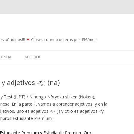
es añadidos!!!
Clases cuando quieras por 15€/mes
Saltar
al
TIENDA
ACCEDER
contenido
) y adjetivos -な (na)
y Test (JLPT) / Nihongo Nōryoku shiken (Noken),
esa. En la parte 1, vamos a aprender adjetivos, y en la
etivos, uno es adjetivos -い (i) y otro es adjetivos -な
embros Estudiante Premium...
 Estudiante Premium y Estudiante Premium Oro.