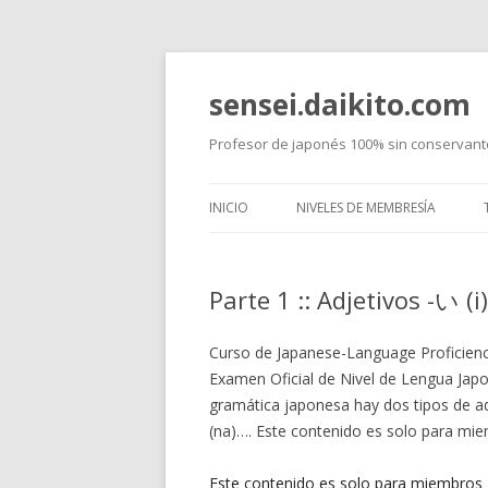
sensei.daikito.com
Profesor de japonés 100% sin conservant
INICIO
NIVELES DE MEMBRESÍA
CURSOS NORMALES
Parte 1 :: Adjetivos -い (i
JLPT
CURIOSIDADES DE JAPÓN
Curso de Japanese-Language Proficienc
Examen Oficial de Nivel de Lengua Japon
gramática japonesa hay dos tipos de adj
(na)…. Este contenido es solo para mi
Este contenido es solo para miembros