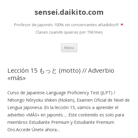
sensei.daikito.com
Profesor de japonés 100% sin conservantes añadidos!!!
Clases cuando quieras por 15€/mes
Saltar
Menú
al
contenido
Lección 15 もっと (motto) // Adverbio
«más»
Curso de Japanese-Language Proficiency Test (JLPT) /
Nihongo Nōryoku shiken (Noken), Examen Oficial de Nivel de
Lengua Japonesa. En la lección 15, vamos a aprender el
adverbio «MÁS» en japonés…. Este contenido es solo para
miembros Estudiante Premium y Estudiante Premium
Oro.Accede Únete ahora...