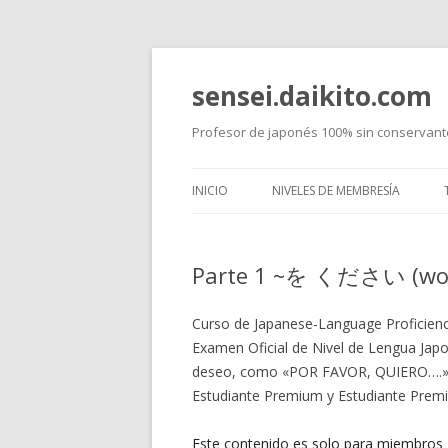
sensei.daikito.com
Profesor de japonés 100% sin conservant
INICIO
NIVELES DE MEMBRESÍA
CURSOS NORMALES
Parte 1 ~を ください (wo 
JLPT
CURIOSIDADES DE JAPÓN
Curso de Japanese-Language Proficienc
Examen Oficial de Nivel de Lengua Jap
deseo, como «POR FAVOR, QUIERO….» e
Estudiante Premium y Estudiante Prem
Este contenido es solo para miembros