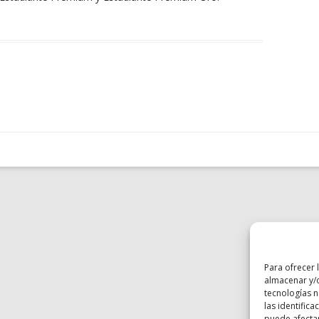
Para ofrecer 
almacenar y/o
tecnologías 
las identifica
puede afectar