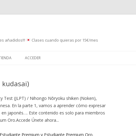
es añadidos!!!
Clases cuando quieras por 15€/mes
Saltar
al
TIENDA
ACCEDER
contenido
kudasai)
y Test (JLPT) / Nihongo Nōryoku shiken (Noken),
onesa. En la parte 1, vamos a aprender cómo expresar
n japonés…. Este contenido es solo para miembros
ium Oro.Accede Únete ahora...
 Estudiante Premium y Estudiante Premium Oro.