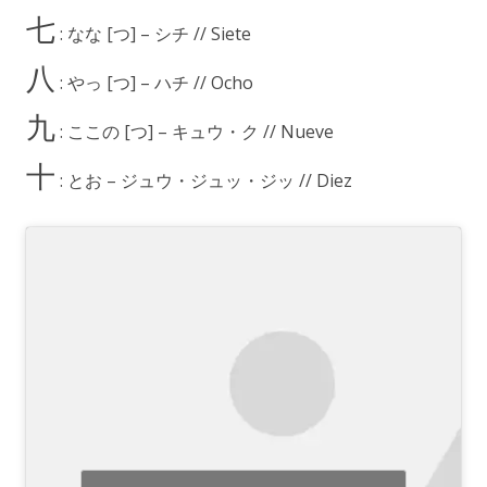
七
: なな [つ] – シチ // Siete
八
: やっ [つ] – ハチ // Ocho
九
: ここの [つ] – キュウ・ク // Nueve
十
: とお – ジュウ・ジュッ・ジッ // Diez