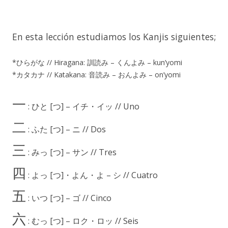
En esta lección estudiamos los Kanjis siguientes;
*ひらがな // Hiragana: 訓読み – くんよみ – kun’yomi
*カタカナ // Katakana: 音読み – おんよみ – on’yomi
一
: ひと [つ] – イチ・イッ // Uno
二
: ふた [つ] – ニ // Dos
三
: みっ [つ] – サン // Tres
四
: よっ [つ]・よん・よ – シ // Cuatro
五
: いつ [つ] – ゴ // Cinco
六
: むっ [つ] – ロク・ロッ // Seis