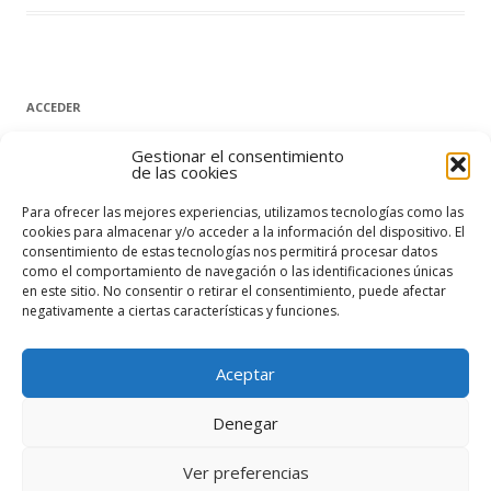
ACCEDER
Nombre de usuario o correo electrónico
Gestionar el consentimiento
de las cookies
Para ofrecer las mejores experiencias, utilizamos tecnologías como las
Contraseña
cookies para almacenar y/o acceder a la información del dispositivo. El
consentimiento de estas tecnologías nos permitirá procesar datos
como el comportamiento de navegación o las identificaciones únicas
en este sitio. No consentir o retirar el consentimiento, puede afectar
Recuérdame
negativamente a ciertas características y funciones.
Acceder
Aceptar
¿Has olvidado tu contraseña?
Denegar
Ver preferencias